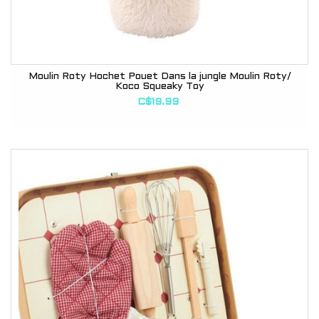
Moulin Roty Hochet Pouet Dans la jungle Moulin Roty/
Koco Squeaky Toy
C$19.99