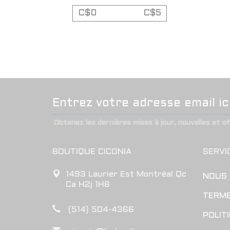
C$
0
C$
5
Obtenez les dernières mises à jour, nouvelles et o
BOUTIQUE CICONIA
SERVI
1493 Laurier Est Montréal Qc
NOUS
Ca H2j 1H8
TERME
(514) 504-4366
POLIT