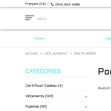
Français (CA)
(514) 504-4366
MENU
Robes
Jup
ACCUEIL
DÉPLACEMENT
PORTE-BÉBÉS
Po
CATÉGORIES
Certificat Cadeau (4)
Aucun 
Vêtements (1411)
Pyjamas (121)