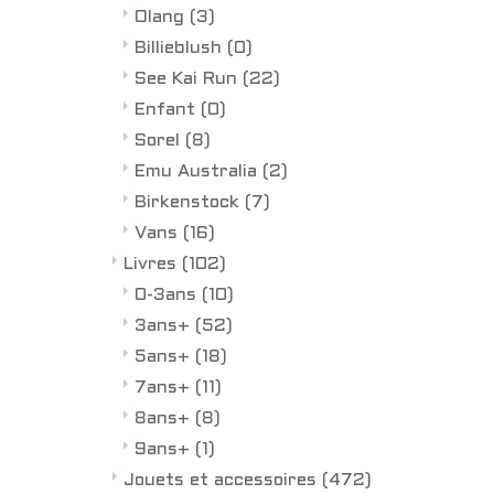
Olang
(3)
Billieblush
(0)
See Kai Run
(22)
Enfant
(0)
Sorel
(8)
Emu Australia
(2)
Birkenstock
(7)
Vans
(16)
Livres
(102)
0-3ans
(10)
3ans+
(52)
5ans+
(18)
7ans+
(11)
8ans+
(8)
9ans+
(1)
Jouets et accessoires
(472)