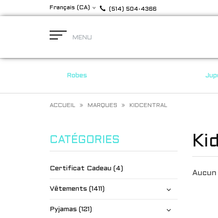
Français (CA)
(514) 504-4366
MENU
Robes
Jup
ACCUEIL
MARQUES
KIDCENTRAL
Ki
CATÉGORIES
Certificat Cadeau (4)
Aucun 
Vêtements (1411)
Pyjamas (121)