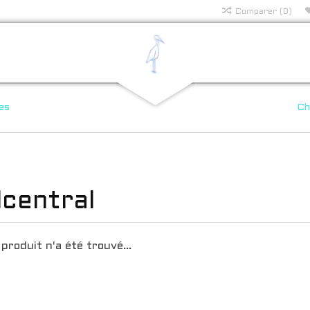
Comparer (0)
es
Ch
dcentral
produit n'a été trouvé...