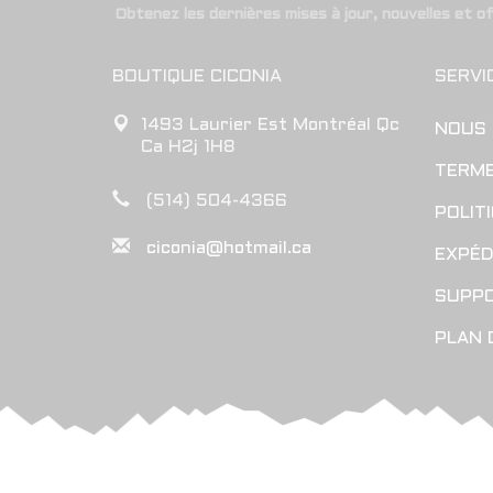
Obtenez les dernières mises à jour, nouvelles et o
BOUTIQUE CICONIA
SERVI
1493 Laurier Est Montréal Qc
NOUS
Ca H2j 1H8
TERME
(514) 504-4366
POLIT
ciconia@hotmail.ca
EXPÉD
SUPP
PLAN 