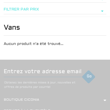
FILTRER PAR PRIX
Vans
Aucun produit n'a été trouvé...
Go
Obtenez les dernières mises à jour, nouvelles et
offres de produits par courriel
BOUTIQUE CICONIA