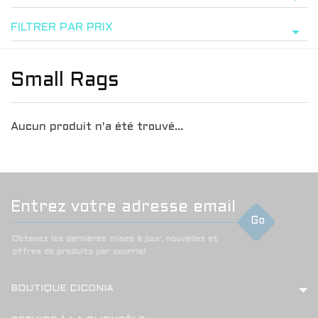
FILTRER PAR PRIX
Small Rags
Aucun produit n'a été trouvé...
Go
Obtenez les dernières mises à jour, nouvelles et
offres de produits par courriel
BOUTIQUE CICONIA