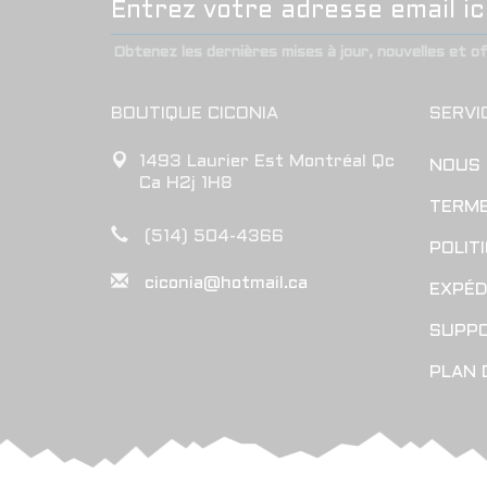
Obtenez les dernières mises à jour, nouvelles et o
BOUTIQUE CICONIA
SERVI
1493 Laurier Est Montréal Qc
NOUS
Ca H2j 1H8
TERME
(514) 504-4366
POLIT
ciconia@hotmail.ca
EXPÉD
SUPP
PLAN 