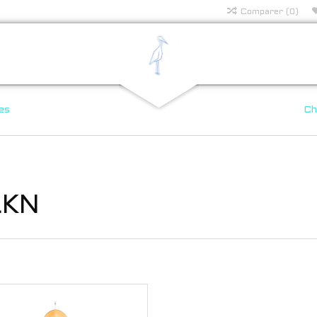
Comparer (0)
es
Ch
LKN