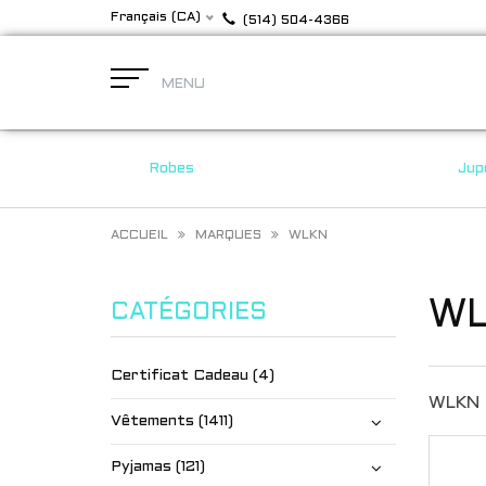
Français (CA)
(514) 504-4366
MENU
Robes
Jup
ACCUEIL
MARQUES
WLKN
W
CATÉGORIES
Certificat Cadeau (4)
WLKN
Vêtements (1411)
Pyjamas (121)