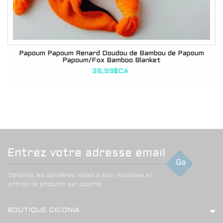
Papoum Papoum Renard Doudou de Bambou de Papoum
Papoum/Fox Bamboo Blanket
36,99$CA
Go
Obtenez les dernières mises à jour, nouvelles et
offres de produits par courriel
BOUTIQUE CICONIA