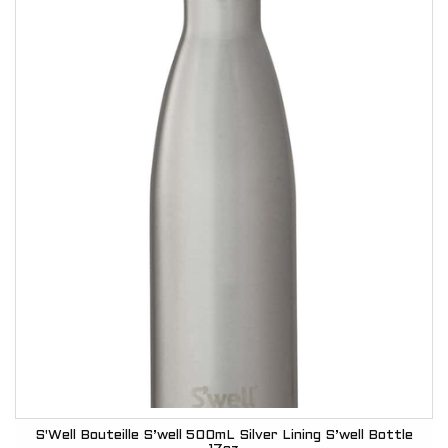
S'Well Bouteille S’well 500mL Silver Lining S’well Bottle