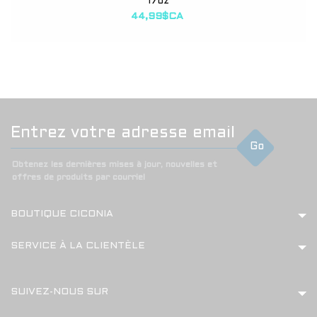
17oz
44,99$CA
Go
Obtenez les dernières mises à jour, nouvelles et
offres de produits par courriel
BOUTIQUE CICONIA
SERVICE À LA CLIENTÈLE
SUIVEZ-NOUS SUR