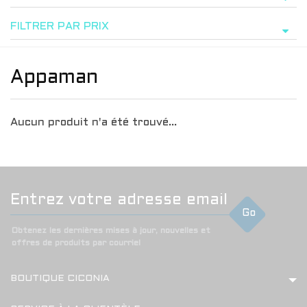
FILTRER PAR PRIX
Appaman
Aucun produit n'a été trouvé...
Go
Obtenez les dernières mises à jour, nouvelles et
offres de produits par courriel
BOUTIQUE CICONIA