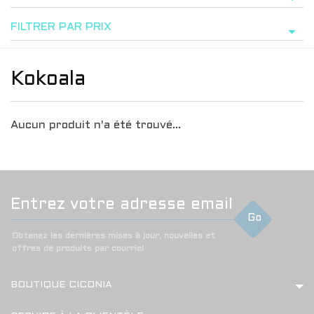
FILTRER PAR PRIX
Kokoala
Aucun produit n'a été trouvé...
Go
Obtenez les dernières mises à jour, nouvelles et
offres de produits par courriel
BOUTIQUE CICONIA