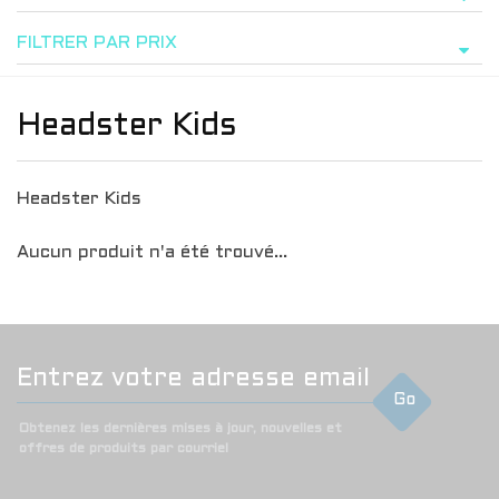
FILTRER PAR PRIX
Headster Kids
Headster Kids
Aucun produit n'a été trouvé...
Go
Obtenez les dernières mises à jour, nouvelles et
offres de produits par courriel