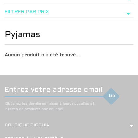
FILTRER PAR PRIX
Pyjamas
Aucun produit n'a été trouvé...
Go
Obtenez les dernières mises à jour, nouvelles et
offres de produits par courriel
BOUTIQUE CICONIA