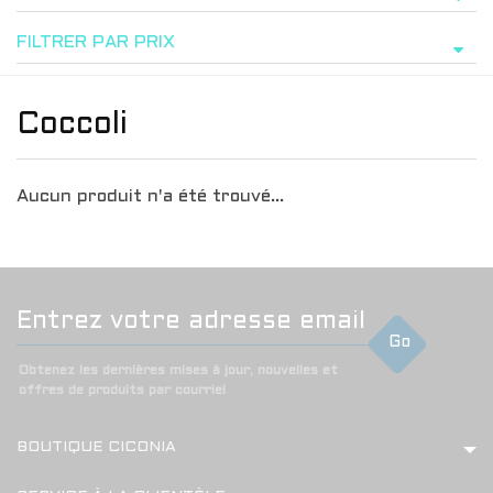
FILTRER PAR PRIX
Coccoli
Aucun produit n'a été trouvé...
Go
Obtenez les dernières mises à jour, nouvelles et
offres de produits par courriel
BOUTIQUE CICONIA