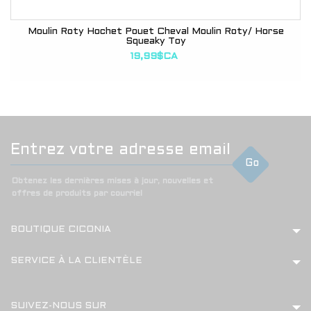
Moulin Roty Hochet Pouet Cheval Moulin Roty/ Horse
Squeaky Toy
19,99$CA
Go
Obtenez les dernières mises à jour, nouvelles et
offres de produits par courriel
BOUTIQUE CICONIA
SERVICE À LA CLIENTÈLE
SUIVEZ-NOUS SUR