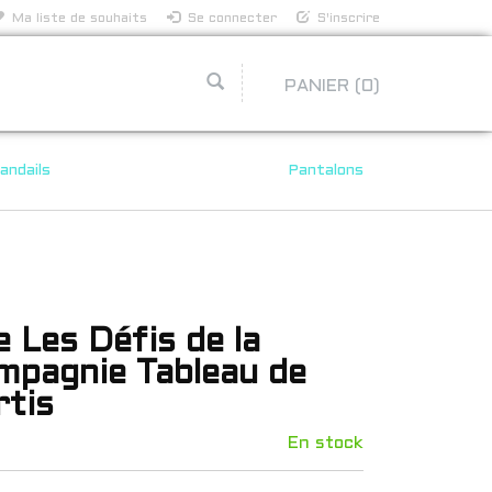
Ma liste de souhaits
Se connecter
S'inscrire
PANIER
(0)
andails
Pantalons
 Les Défis de la
mpagnie Tableau de
rtis
En stock