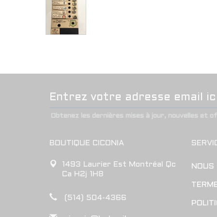
Obtenez les dernières mises à jour, nouvelles et o
BOUTIQUE CICONIA
SERVI
1493 Laurier Est Montréal Qc
NOUS
Ca H2j 1H8
TERME
(514) 504-4366
POLIT