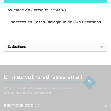
Numéro de l'article:
OK4010
Lingettes en Coton Biologique de Oko Créations
Évaluations
Go
Obtenez les dernières mises à jour, nouvelles et
offres de produits par courriel
BOUTIQUE CICONIA