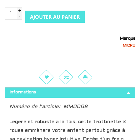
+
AJOUTER AU PANIER
-
Marque
MICRO
Informations
Numéro de l'article:
MM0008
Légère et robuste à la fois, cette trottinette 3
roues emmènera votre enfant partout grâce à
sa navigation hyper intuitive. Dotée d’un frein