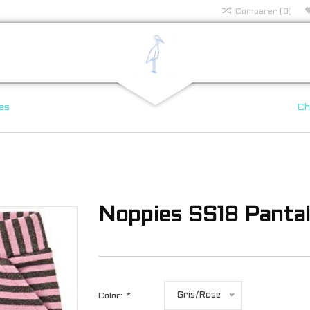
Comparer (0)
es
Ch
Noppies SS18 Panta
Gris/Rose
Color:
*