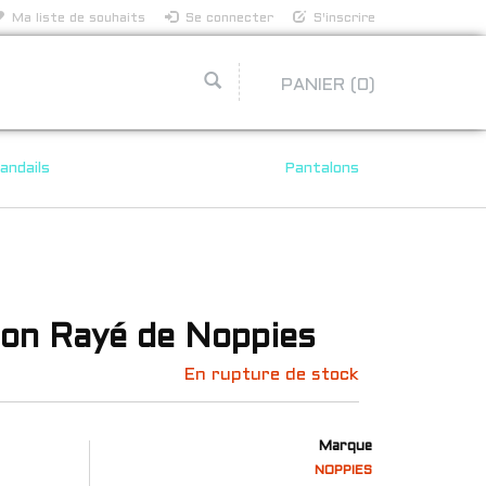
Ma liste de souhaits
Se connecter
S'inscrire
PANIER
(0)
andails
Pantalons
lon Rayé de Noppies
En rupture de stock
Marque
NOPPIES