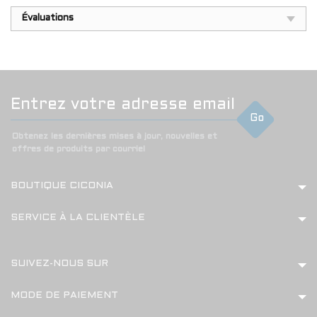
Évaluations
Go
Obtenez les dernières mises à jour, nouvelles et
offres de produits par courriel
BOUTIQUE CICONIA
SERVICE À LA CLIENTÈLE
SUIVEZ-NOUS SUR
MODE DE PAIEMENT