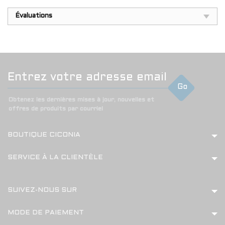
Évaluations
Go
Obtenez les dernières mises à jour, nouvelles et
offres de produits par courriel
BOUTIQUE CICONIA
SERVICE À LA CLIENTÈLE
SUIVEZ-NOUS SUR
MODE DE PAIEMENT