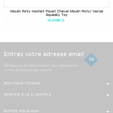
Moulin Roty Hochet Pouet Cheval Moulin Roty/ Horse
Squeaky Toy
19,99$CA
Go
Obtenez les dernières mises à jour, nouvelles et
offres de produits par courriel
BOUTIQUE CICONIA
SERVICE À LA CLIENTÈLE
SUIVEZ-NOUS SUR